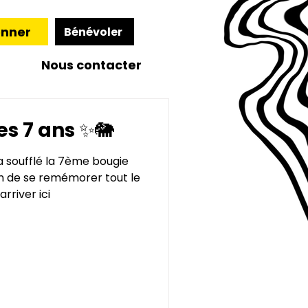
nner
Bénévoler
Nous contacter
es 7 ans ✨🐘
a soufflé la 7ème bougie
ion de se remémorer tout le
rriver ici