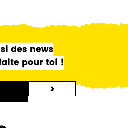
ssi des news
ite pour toi !
>