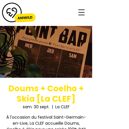
Doums + Coelho +
Skia [La CLEF]
sam. 30 sept.
  |  
La CLEF
À l'occasion du festival Saint-Germain-
en-Live, La CLEF accueille Doums,