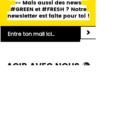
👀 Mais aussi des news
#GREEN et #FRESH ? Notre
newsletter est faite pour toi !
>
AGIR AVEC NOUS 🌍
Adhérer
Donner
Bénévoler