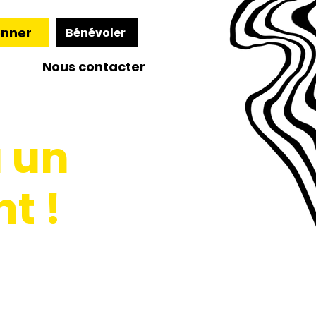
nner
Bénévoler
Nous contacter
à un
t !