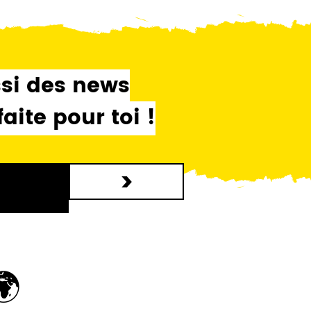
ssi des news
ite pour toi !
>
🌍